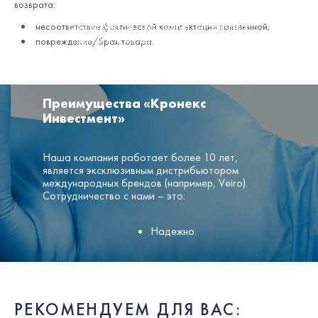
Изготавливают бумагу из целлюлозы или
возврата:
переработанной макулатуры. Продукция
из целлюлозы чуть мягче, но закупка
несоответствие фактической комплектации заявленной;
вариантов из переработанного сырья
повреждение/брак товара.
позволяет сделать вклад в экологическую
ответственность бизнеса.
Преимущества «Кронекс
Инвестмент»
Наша компания работает более 10 лет,
является эксклюзивным дистрибьютором
международных брендов (например, Veiro).
Сотрудничество с нами – это:
Надежно.
Благодаря отлаженной логистике гарантируем
стабильные поставки, что позволяет вашему
бизнесу работать без сбоев.
РЕКОМЕНДУЕМ ДЛЯ ВАС: