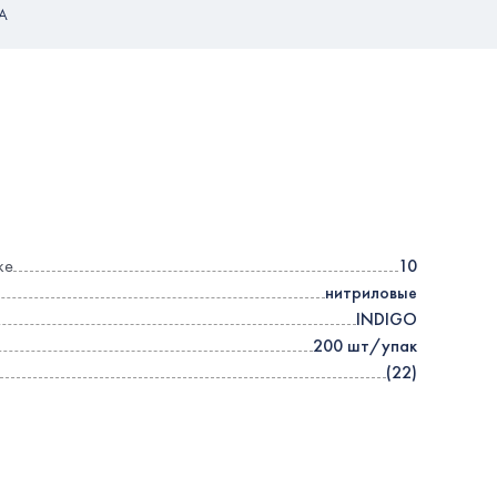
А
ке
10
нитриловые
INDIGO
200 шт/упак
(22)