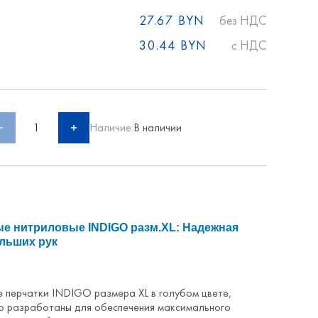
27.67 BYN
без НДС
30.44 BYN
c НДС
1
Наличие:
В наличии
е нитриловые INDIGO разм.XL: Надежная
льших рук
 перчатки INDIGO размера XL в голубом цвете,
о разработаны для обеспечения максимального