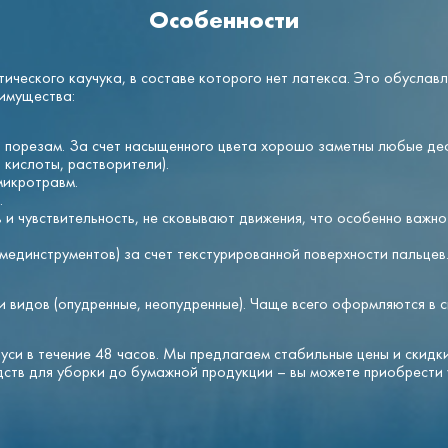
Особенности
тического каучука, в составе которого нет латекса. Это обусла
еимущества:
, порезам. За счет насыщенного цвета хорошо заметны любые д
 кислоты, растворители).
микротравм.
.
ь и чувствительность, не сковывают движения, что особенно важн
единструментов) за счет текстурированной поверхности пальцев
и видов (опудренные, неопудренные). Чаще всего оформляются в с
си в течение 48 часов. Мы предлагаем стабильные цены и скидк
дств для уборки до бумажной продукции – вы можете приобрести 