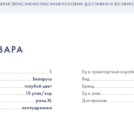
ХАРАКТЕРИСТИКИ
ОПИСАНИЕ
УСЛОВИЯ ДОСТАВКИ И ВОЗВРАТ
ВАРА
1
Ед в транспортной короб
Беларусь
Вид
голубой цвет
Бренд
10 упак/кор
Ед в упак
разм.XL
Доп.признак
неопудренные